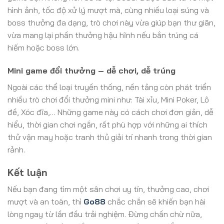
hình ảnh, tốc độ xử lý mượt mà, cùng nhiều loại súng và
boss thưởng đa dạng, trò chơi này vừa giúp bạn thư giãn,
vừa mang lại phần thưởng hậu hĩnh nếu bắn trúng cá
hiếm hoặc boss lớn.
Mini game đổi thưởng – dễ chơi, dễ trúng
Ngoài các thể loại truyền thống, nền tảng còn phát triển
nhiều trò chơi đổi thưởng mini như: Tài xỉu, Mini Poker, Lô
đề, Xóc đĩa,… Những game này có cách chơi đơn giản, dễ
hiểu, thời gian chơi ngắn, rất phù hợp với những ai thích
thử vận may hoặc tranh thủ giải trí nhanh trong thời gian
rảnh.
Kết luận
Nếu bạn đang tìm một sân chơi uy tín, thưởng cao, chơi
mượt và an toàn, thì
Go88
chắc chắn sẽ khiến bạn hài
lòng ngay từ lần đầu trải nghiệm. Đừng chần chừ nữa,