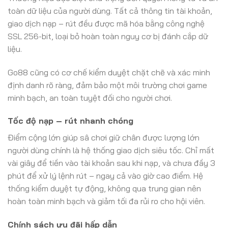
toàn dữ liệu của người dùng. Tất cả thông tin tài khoản,
giao dịch nạp – rút đều được mã hóa bằng công nghệ
SSL 256-bit, loại bỏ hoàn toàn nguy cơ bị đánh cắp dữ
liệu.
Go88 cũng có cơ chế kiểm duyệt chặt chẽ và xác minh
định danh rõ ràng, đảm bảo một môi trường chơi game
minh bạch, an toàn tuyệt đối cho người chơi.
Tốc độ nạp – rút nhanh chóng
Điểm cộng lớn giúp sâ chơi giữ chân được lượng lớn
người dùng chính là hệ thống giao dịch siêu tốc. Chỉ mất
vài giây để tiền vào tài khoản sau khi nạp, và chưa đầy 3
phút để xử lý lệnh rút – ngay cả vào giờ cao điểm. Hệ
thống kiểm duyệt tự động, không qua trung gian nên
hoàn toàn minh bạch và giảm tối đa rủi ro cho hội viên.
Chính sách ưu đãi hấp dẫn