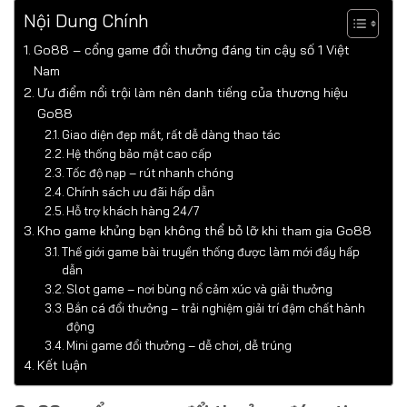
Nội Dung Chính
Go88 – cổng game đổi thưởng đáng tin cậy số 1 Việt
Nam
Ưu điểm nổi trội làm nên danh tiếng của thương hiệu
Go88
Giao diện đẹp mắt, rất dễ dàng thao tác
Hệ thống bảo mật cao cấp
Tốc độ nạp – rút nhanh chóng
Chính sách ưu đãi hấp dẫn
Hỗ trợ khách hàng 24/7
Kho game khủng bạn không thể bỏ lỡ khi tham gia Go88
Thế giới game bài truyền thống được làm mới đầy hấp
dẫn
Slot game – nơi bùng nổ cảm xúc và giải thưởng
Bắn cá đổi thưởng – trải nghiệm giải trí đậm chất hành
động
Mini game đổi thưởng – dễ chơi, dễ trúng
Kết luận