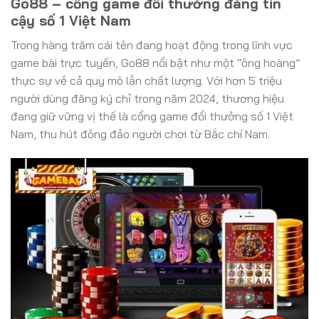
Go88 – cổng game đổi thưởng đáng tin
cậy số 1 Việt Nam
Trong hàng trăm cái tên đang hoạt động trong lĩnh vực
game bài trực tuyến, Go88 nổi bật như một “ông hoàng”
thực sự về cả quy mô lẫn chất lượng. Với hơn 5 triệu
người dùng đăng ký chỉ trong năm 2024, thương hiệu
đang giữ vững vị thế là cổng game đổi thưởng số 1 Việt
Nam, thu hút đông đảo người chơi từ Bắc chí Nam.