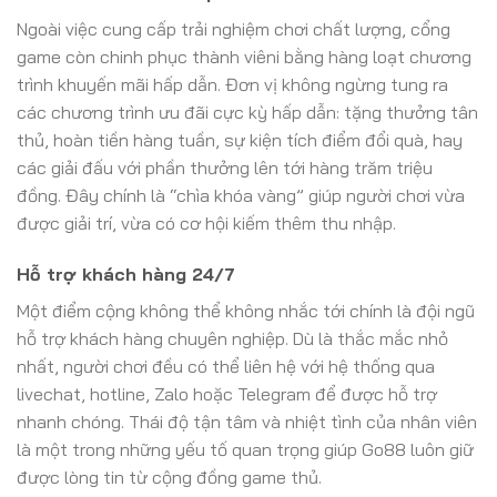
Ngoài việc cung cấp trải nghiệm chơi chất lượng, cổng
game còn chinh phục thành viêni bằng hàng loạt chương
trình khuyến mãi hấp dẫn. Đơn vị không ngừng tung ra
các chương trình ưu đãi cực kỳ hấp dẫn: tặng thưởng tân
thủ, hoàn tiền hàng tuần, sự kiện tích điểm đổi quà, hay
các giải đấu với phần thưởng lên tới hàng trăm triệu
đồng. Đây chính là “chìa khóa vàng” giúp người chơi vừa
được giải trí, vừa có cơ hội kiếm thêm thu nhập.
Hỗ trợ khách hàng 24/7
Một điểm cộng không thể không nhắc tới chính là đội ngũ
hỗ trợ khách hàng chuyên nghiệp. Dù là thắc mắc nhỏ
nhất, người chơi đều có thể liên hệ với hệ thống qua
livechat, hotline, Zalo hoặc Telegram để được hỗ trợ
nhanh chóng. Thái độ tận tâm và nhiệt tình của nhân viên
là một trong những yếu tố quan trọng giúp Go88 luôn giữ
được lòng tin từ cộng đồng game thủ.