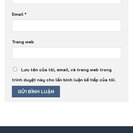
Email
*
Trang web
Lưu tên của tôi, email, và trang web trong
trình duyệt này cho lần bình luận kế tiếp của tôi.