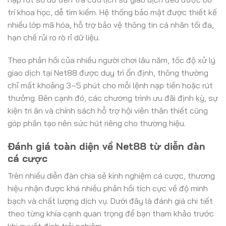
trí khoa học, dễ tìm kiếm. Hệ thống bảo mật được thiết kế
nhiều lớp mã hóa, hỗ trợ bảo vệ thông tin cá nhân tối đa,
hạn chế rủi ro rò rỉ dữ liệu.
Theo phản hồi của nhiều người chơi lâu năm, tốc độ xử lý
giao dịch tại Net88 được duy trì ổn định, thông thường
chỉ mất khoảng 3–5 phút cho mỗi lệnh nạp tiền hoặc rút
thưởng. Bên cạnh đó, các chương trình ưu đãi định kỳ, sự
kiện tri ân và chính sách hỗ trợ hội viên thân thiết cũng
góp phần tạo nên sức hút riêng cho thương hiệu.
Đánh giá toàn diện về Net88 từ diễn đàn
cá cược
Trên nhiều diễn đàn chia sẻ kinh nghiệm cá cược, thương
hiệu nhận được khá nhiều phản hồi tích cực về độ minh
bạch và chất lượng dịch vụ. Dưới đây là đánh giá chi tiết
theo từng khía cạnh quan trọng để bạn tham khảo trước
khi quyết định trải nghiệm.