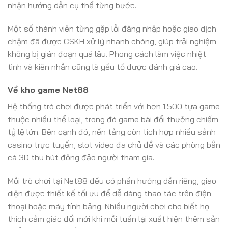
nhận hướng dẫn cụ thể từng bước.
Một số thành viên từng gặp lỗi đăng nhập hoặc giao dịch
chậm đã được CSKH xử lý nhanh chóng, giúp trải nghiệm
không bị gián đoạn quá lâu. Phong cách làm việc nhiệt
tình và kiên nhẫn cũng là yếu tố được đánh giá cao.
Về kho game Net88
Hệ thống trò chơi được phát triển với hơn 1.500 tựa game
thuộc nhiều thể loại, trong đó game bài đổi thưởng chiếm
tỷ lệ lớn. Bên cạnh đó, nền tảng còn tích hợp nhiều sảnh
casino trực tuyến, slot video đa chủ đề và các phòng bắn
cá 3D thu hút đông đảo người tham gia.
Mỗi trò chơi tại Net88 đều có phần hướng dẫn riêng, giao
diện được thiết kế tối ưu để dễ dàng thao tác trên điện
thoại hoặc máy tính bảng. Nhiều người chơi cho biết họ
thích cảm giác đổi mới khi mỗi tuần lại xuất hiện thêm sản