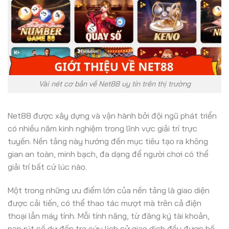
Vài nét cơ bản về Net88 uy tín trên thị trường
Net88 được xây dựng và vận hành bởi đội ngũ phát triển
có nhiều năm kinh nghiệm trong lĩnh vực giải trí trực
tuyến. Nền tảng này hướng đến mục tiêu tạo ra không
gian an toàn, minh bạch, đa dạng để người chơi có thể
giải trí bất cứ lúc nào.
Một trong những ưu điểm lớn của nền tảng là giao diện
được cải tiến, có thể thao tác mượt mà trên cả điện
thoại lẫn máy tính. Mỗi tính năng, từ đăng ký tài khoản,
nạp rút số dư đến tra cứu lịch sử giao dịch đều được bố