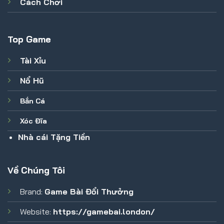
Cách Chơi
Top Game
Tài Xỉu
Nổ Hũ
Bắn Cá
Xóc Đĩa
Nhà cái Tặng Tiền
Về Chúng Tôi
Brand:
Game Bài Đổi Thưởng
Website:
https://gamebai.london/