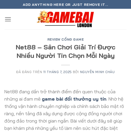
Chuyển
ADD ANYTHING HERE OR JUST REMOVE IT...
đến
nội
dung
REVIEW CỔNG GAME
Net88 – Sân Chơi Giải Trí Được
Nhiều Người Tin Chọn Mỗi Ngày
ĐÃ ĐĂNG TRÊN
11 THÁNG 7, 2025
BỞI
NGUYỄN MINH CHÂU
Net88 đang dần trở thành điểm đến quen thuộc của
những ai đam mê
game bài đổi thưởng uy tín
. Nhờ hệ
thống vận hành chuyên nghiệp và chính sách bảo mật rõ
ràng, nền tảng đã xây dựng được cộng đồng người chơi
đông đảo trong thời gian ngắn. Bài viết dưới đây sẽ giúp
bạn khám phá những yếu tố làm nên sức hút đặc biệt