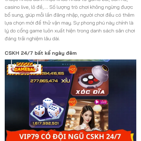
casino live, lô đề,…. Số lượng trò chơi không ngừng được
bổ sung, giúp mỗi lần đăng nhập, người chơi đều có thêm
lựa chọn mới để thử vận may. Sự phong phú này chính là
lý do cổng game luôn xuất hiện trong danh sách sân chơi
đáng trải nghiệm lâu dài.
CSKH 24/7 bất kể ngày đêm