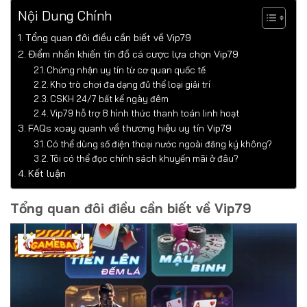
Nội Dung Chính
Tổng quan đôi điều cần biết về Vip79
Điểm nhấn khiến tín đồ cá cược lựa chọn Vip79
Chứng nhận uy tín từ cơ quan quốc tế
Kho trò chơi đa dạng đủ thể loại giải trí
CSKH 24/7 bất kể ngày đêm
Vip79 hỗ trợ 8 hình thức thanh toán linh hoạt
FAQs xoay quanh về thương hiệu uy tín Vip79
Có thể dùng số điện thoại nước ngoài đăng ký không?
Tôi có thể đọc chính sách khuyến mãi ở đâu?
Kết luận
Tổng quan đôi điều cần biết về Vip79